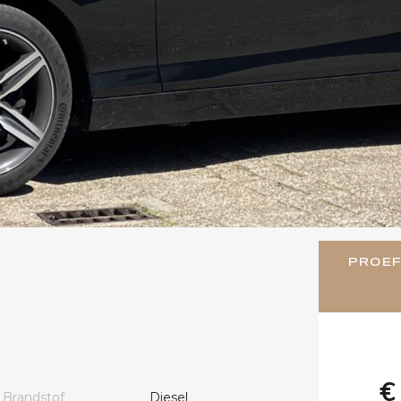
PROEF
€
Brandstof
Diesel