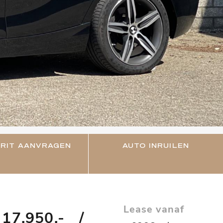
RIT AANVRAGEN
AUTO INRUILEN
Lease vanaf
 17.950,-
/