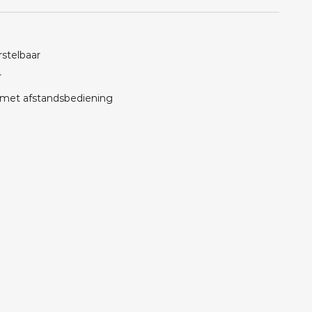
rstelbaar
r
 met afstandsbediening