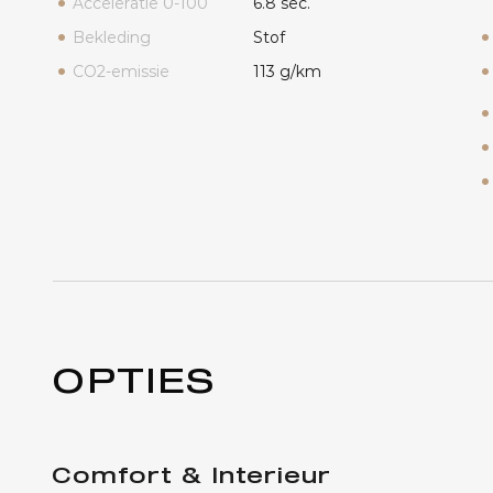
Acceleratie 0-100
6.8 sec.
Bekleding
Stof
CO2-emissie
113 g/km
OPTIES
Comfort & Interieur