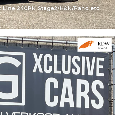
t Line 240PK Stage2/H&K/Pano etc