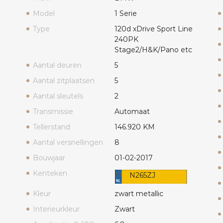
Model
1 Serie
Type
120d xDrive Sport Line
240PK
Stage2/H&K/Pano etc
Aantal deuren
5
Aantal zitplaatsen
5
Aantal sleutels
2
Transmissie
Automaat
Tellerstand
146.920 KM
Aantal versnellingen
8
Bouwjaar
01-02-2017
Kenteken
N265ZJ
Kleur
zwart metallic
Interieurkleur
Zwart