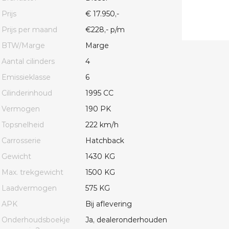
Prijs
€ 17.950,-
Prijs per maand
€228,- p/m
BTW/Marge
Marge
Aantal cilinders
4
Emissieklasse
6
Cilinderinhoud
1995 CC
Vermogen
190 PK
Topsnelheid
222 km/h
Carrosserie
Hatchback
Gewicht
1430 KG
Max. trekgewicht
1500 KG
Laadvermogen
575 KG
APK
Bij aflevering
Onderhoudsboekje
Ja, dealeronderhouden