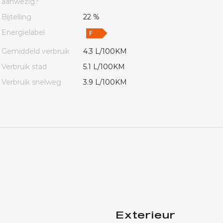
aanwezig?
Bijtelling
22 %
Energielabel
Gemiddeld verbruik
4.3 L/100KM
Verbruik stad
5.1 L/100KM
Verbruik snelweg
3.9 L/100KM
Exterieur