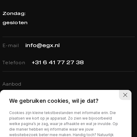
Zondag:
gesloten
E-mail
info@egx.nl
Telefoon
+31 6 41 77 27 38
Aanbod
Verkocht
We gebruiken cookies, wil je dat?
Diensten
Cookies zijn kleine tekstbestanden met informatie erin. Die
Over ons
plaatsen we kort op je apparaat. Zo zien we bijvoorbeeld
welke pagina’s je zag, waar je afhaakte en wat je invulde. Op
Contact
die manier hebben wij informatie waar we jouw
websitebezoek beter mee maken. Handig toch? Natuurlijk