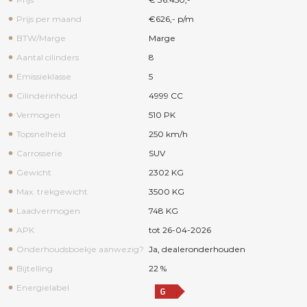
Prijs per maand
€626,- p/m
BTW/Marge
Marge
Aantal cilinders
8
Emissieklasse
5
Cilinderinhoud
4999 CC
Vermogen
510 PK
Topsnelheid
250 km/h
Carrosserie
SUV
Gewicht
2302 KG
Max. trekgewicht
3500 KG
Laadvermogen
748 KG
APK
tot 26-04-2026
Onderhoudsboekje aanwezig?
Ja, dealeronderhouden
Bijtelling
22 %
Energielabel