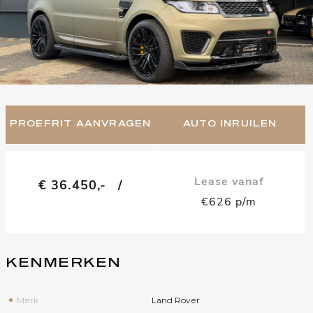
PROEFRIT AANVRAGEN
AUTO INRUILEN
Lease vanaf
€ 36.450,-
/
€626 p/m
KENMERKEN
Merk
Land Rover