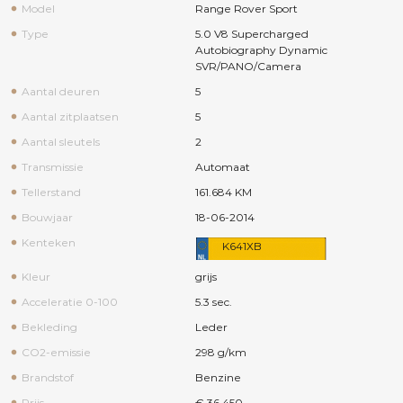
Model
Range Rover Sport
Type
5.0 V8 Supercharged
Autobiography Dynamic
SVR/PANO/Camera
Aantal deuren
5
Aantal zitplaatsen
5
Aantal sleutels
2
Transmissie
Automaat
Tellerstand
161.684 KM
Bouwjaar
18-06-2014
Kenteken
K641XB
Kleur
grijs
Acceleratie 0-100
5.3 sec.
Bekleding
Leder
CO2-emissie
298 g/km
Brandstof
Benzine
Prijs
€ 36.450,-