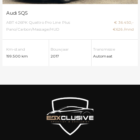
Audi SQ5
ABT 426PK Quattro Pro Line Plus
€ 36.450,-
Pano/Carbon/Massage/HUD
€626 /mnd
Km-stand
Bouwjaar
Transmissie
199.500 km
2017
Automaat