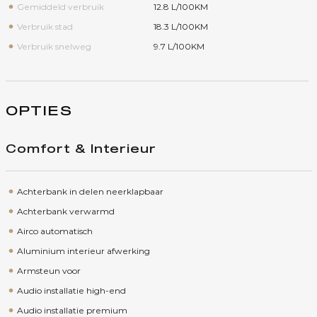
Gemiddeld verbruik
12.8 L/100KM
Verbruik stad
18.3 L/100KM
Verbruik snelweg
9.7 L/100KM
OPTIES
Comfort & Interieur
Achterbank in delen neerklapbaar
Achterbank verwarmd
Airco automatisch
Aluminium interieur afwerking
Armsteun voor
Audio installatie high-end
Audio installatie premium