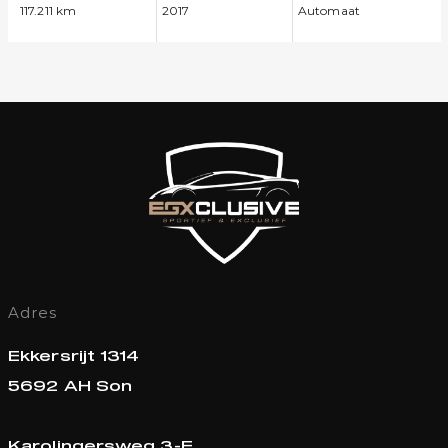
117.211 km
2017
Automaat
Adres
Ekkersrijt 1314
5692 AH Son
Karolingersweg 3-F