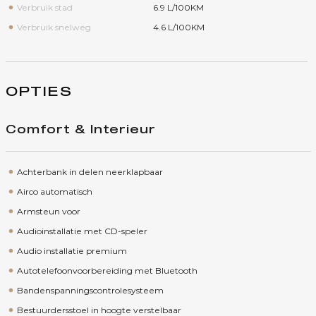
Verbruik stad
6.9 L/100KM
Verbruik snelweg
4.6 L/100KM
OPTIES
Comfort & Interieur
Achterbank in delen neerklapbaar
Airco automatisch
Armsteun voor
Audioinstallatie met CD-speler
Audio installatie premium
Autotelefoonvoorbereiding met Bluetooth
Bandenspanningscontrolesysteem
Bestuurdersstoel in hoogte verstelbaar