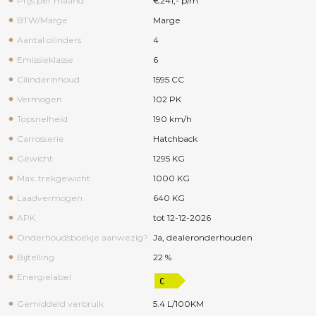
Prijs per maand
€241,- p/m
BTW/Marge
Marge
Aantal cilinders
4
Emissieklasse
6
Cilinderinhoud
1595 CC
Vermogen
102 PK
Topsnelheid
190 km/h
Carrosserie
Hatchback
Gewicht
1295 KG
Max. trekgewicht
1000 KG
Laadvermogen
640 KG
APK
tot 12-12-2026
Onderhoudsboekje aanwezig?
Ja, dealeronderhouden
Bijtelling
22 %
Energielabel
Gemiddeld verbruik
5.4 L/100KM