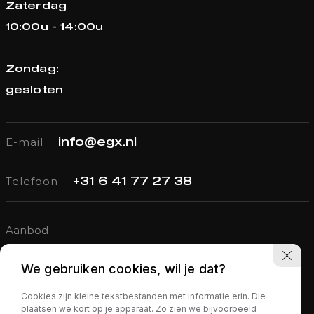
Zaterdag
10:00u - 14:00u
Zondag:
gesloten
E-mail
info@egx.nl
Telefoon
+31 6 41 77 27 38
Aanbod
Verkocht
We gebruiken cookies, wil je dat?
Diensten
Cookies zijn kleine tekstbestanden met informatie erin. Die
Over ons
plaatsen we kort op je apparaat. Zo zien we bijvoorbeeld