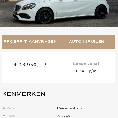
PROEFRIT AANVRAGEN
AUTO INRUILEN
Lease vanaf
€ 13.950,-
/
€241 p/m
KENMERKEN
Merk
Mercedes-Benz
Model
A-Klasse