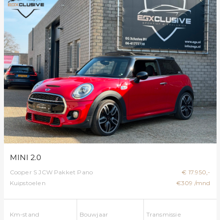
MINI 2.0
Cooper S JCW Pakket Pano
€ 17.950,-
Kuipstoelen
€309 /mnd
Km-stand
Bouwjaar
Transmissie