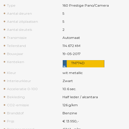
Type
160 Prestige Pano/Camera
Aantal deuren
5
Aantal zitplaatsen
5
Aantal sleutels
2
Transmissie
Automaat
Tellerstand
114.672 KM
Bouwjaar
19-05-2017
Kenteken
TN774D
Kleur
wit metallic
Interieurkleur
Zwart
Acceleratie 0-100
10.6 sec.
Bekleding
Half leder / alcantara
CO2-emissie
126 g/km
Brandstof
Benzine
Prijs
€ 13.950,-