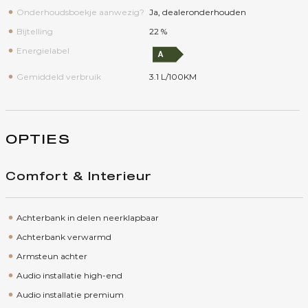
Onderhoudsboekje aanwezig?
Ja, dealeronderhouden
Bijtelling
22 %
Energielabel
Gemiddeld verbruik
3.1 L/100KM
OPTIES
Comfort & Interieur
Achterbank in delen neerklapbaar
Achterbank verwarmd
Armsteun achter
Audio installatie high-end
Audio installatie premium