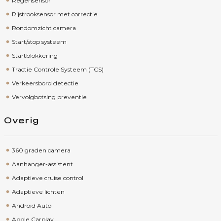
Regensensor
Rijstrooksensor met correctie
Rondomzicht camera
Start/stop systeem
Startblokkering
Tractie Controle Systeem (TCS)
Verkeersbord detectie
Vervolgbotsing preventie
Overig
360 graden camera
Aanhanger-assistent
Adaptieve cruise control
Adaptieve lichten
Android Auto
Apple Carplay