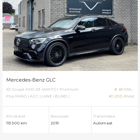
Mercedes-Benz GLC
63 Coupé AMG 63 4MATIC+ Premium
€ 69.950,-
Plus PANO | ACC | LANE | BLIND |
€1.200 /mnd
BURMESTER | BOM VOL!!!
Km-stand
Bouwjaar
Transmissie
113.500 km
2019
Automaat