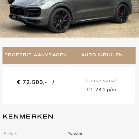
PROEFRIT AANVRAGEN
AUTO INRUILEN
Lease vanaf
€ 72.500,-
/
€1.244 p/m
KENMERKEN
Merk
Porsche