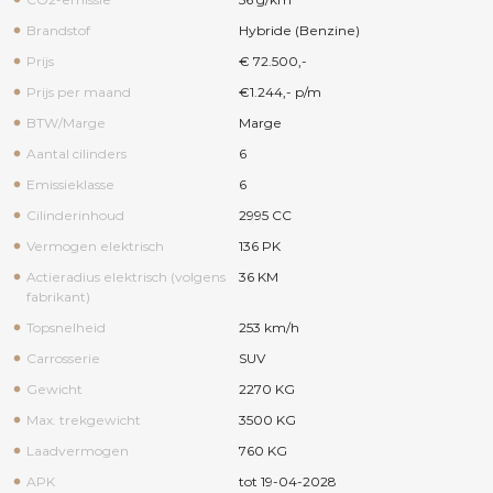
Brandstof
Hybride (Benzine)
Prijs
€ 72.500,-
Prijs per maand
€1.244,- p/m
BTW/Marge
Marge
Aantal cilinders
6
Emissieklasse
6
Cilinderinhoud
2995 CC
Vermogen elektrisch
136 PK
Actieradius elektrisch (volgens
36 KM
fabrikant)
Topsnelheid
253 km/h
Carrosserie
SUV
Gewicht
2270 KG
Max. trekgewicht
3500 KG
Laadvermogen
760 KG
APK
tot 19-04-2028