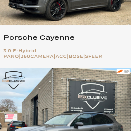
Porsche Cayenne
3.0 E-Hybrid
PANO|360CAMERA|ACC|BOSE|SFEER