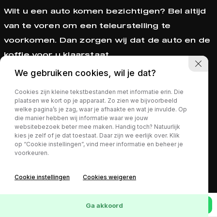
Wilt u een auto komen bezichtigen? Bel altijd
van te voren om een teleurstelling te
voorkomen. Dan zorgen wij dat de auto en de
koffie voor u klaarstaat.
We gebruiken cookies, wil je dat?
Openingstijden
Cookies zijn kleine tekstbestanden met informatie erin. Die
plaatsen we kort op je apparaat. Zo zien we bijvoorbeeld
Bezichtigen is mogelijk op afspraak binnen
welke pagina’s je zag, waar je afhaakte en wat je invulde. Op
onze openingstijden:
die manier hebben wij informatie waar we jouw
websitebezoek beter mee maken. Handig toch? Natuurlijk
kies je zelf of je dat toestaat. Daar zijn we eerlijk over. Klik
op “Cookie instellingen”, vind meer informatie en beheer je
Maandag t/m vrijdag:
voorkeuren.
10:00u - 18:00u
Cookie instellingen
Cookies weigeren
Zaterdag
10:00u - 14:00u
Contact
Interesse?
Financiëren
Ga akkoord