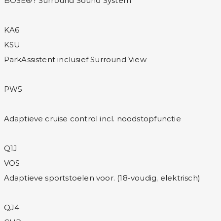
BOSE®? Surround Sound System
KA6
KSU
ParkAssistent inclusief Surround View
PW5
Adaptieve cruise control incl. noodstopfunctie
Q1J
VOS
Adaptieve sportstoelen voor. (18-voudig, elektrisch)
QJ4