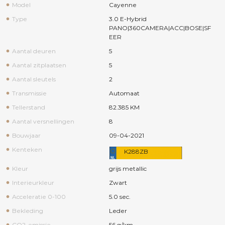
Model
Cayenne
Type
3.0 E-Hybrid
PANO|360CAMERA|ACC|BOSE|SF
EER
Aantal deuren
5
Aantal zitplaatsen
5
Aantal sleutels
2
Transmissie
Automaat
Tellerstand
82.385 KM
Aantal versnellingen
8
Bouwjaar
09-04-2021
Kenteken
K288ZB
Kleur
grijs metallic
Interieurkleur
Zwart
Acceleratie 0-100
5.0 sec.
Bekleding
Leder
CO2-emissie
56 g/km