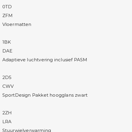
0TD
ZFM
Vloermatten
1BK
DAE
Adaptieve luchtvering inclusief PASM
2D5
CWV
SportDesign Pakket hoogglans zwart
2ZH
LRA
Stuurwielverwarming