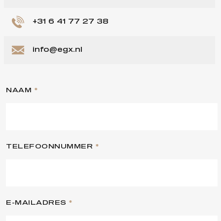
+31 6 41 77 27 38
info@egx.nl
NAAM
*
TELEFOONNUMMER
*
E-MAILADRES
*