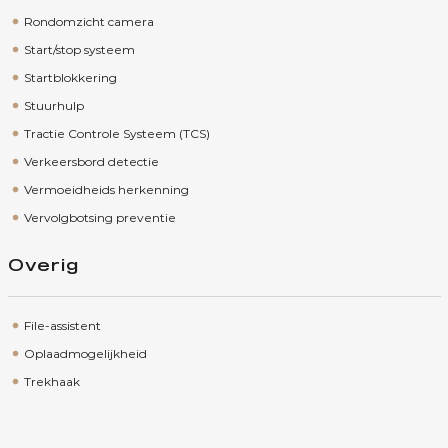
Rondomzicht camera
Start/stop systeem
Startblokkering
Stuurhulp
Tractie Controle Systeem (TCS)
Verkeersbord detectie
Vermoeidheids herkenning
Vervolgbotsing preventie
Overig
File-assistent
Oplaadmogelijkheid
Trekhaak