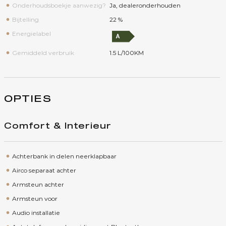
Onderhoudsboekje aanwezig?
Ja, dealeronderhouden
Bijtelling
22 %
Energielabel
Gemiddeld verbruik
1.5 L/100KM
OPTIES
Comfort & Interieur
Achterbank in delen neerklapbaar
Airco separaat achter
Armsteun achter
Armsteun voor
Audio installatie