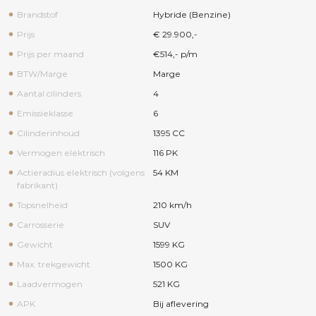
Brandstof
Hybride (Benzine)
Prijs
€ 29.900,-
Prijs per maand
€514,- p/m
BTW/Marge
Marge
Aantal cilinders
4
Emissieklasse
6
Cilinderinhoud
1395 CC
Vermogen elektrisch
116 PK
Actieradius elektrisch (volgens
54 KM
fabrikant)
Topsnelheid
210 km/h
Carrosserie
SUV
Gewicht
1599 KG
Max. trekgewicht
1500 KG
Laadvermogen
521 KG
APK
Bij aflevering