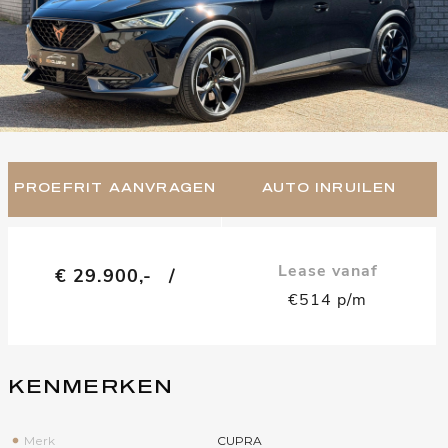
PROEFRIT AANVRAGEN
AUTO INRUILEN
Lease vanaf
€ 29.900,-
/
€514 p/m
KENMERKEN
Merk
CUPRA