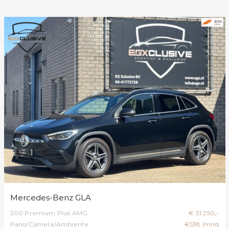
Mercedes-Benz GLA
200 Premium Plus AMG
€ 31.250,-
Pano/Camera/Ambiente
€538 /mnd