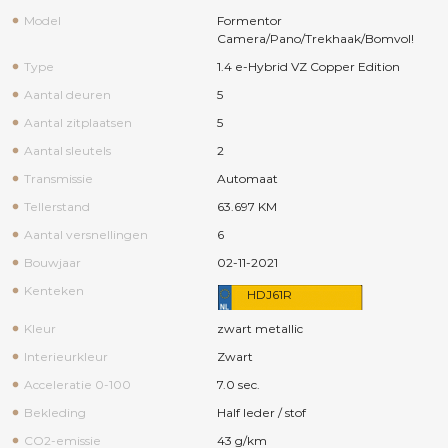
Model
Formentor
Camera/Pano/Trekhaak/Bomvol!
Type
1.4 e-Hybrid VZ Copper Edition
Aantal deuren
5
Aantal zitplaatsen
5
Aantal sleutels
2
Transmissie
Automaat
Tellerstand
63.697 KM
Aantal versnellingen
6
Bouwjaar
02-11-2021
Kenteken
HDJ61R
Kleur
zwart metallic
Interieurkleur
Zwart
Acceleratie 0-100
7.0 sec.
Bekleding
Half leder / stof
CO2-emissie
43 g/km