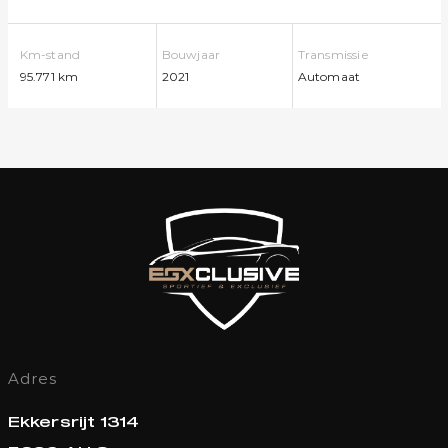
Km-stand
Bouwjaar
Transmissie
95.771 km
2021
Automaat
Adres
Ekkersrijt 1314